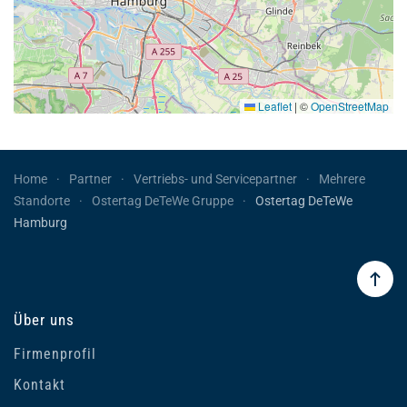
Leaflet
|
©
OpenStreetMap
Home
Partner
Vertriebs- und Servicepartner
Mehrere
Standorte
Ostertag DeTeWe Gruppe
Ostertag DeTeWe
Hamburg
Über uns
Firmenprofil
Kontakt