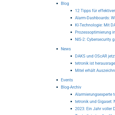
Blog
12 Tipps für effektiv
Alarm-Dashboards: Wi
KI-Technologie: Mit D
Prozessoptimierung 
NIS-2: Cybersecurity 
News
DAKS und OScAR jetzt 
tetronik ist herausrag
Mitel erhält Auszeich
Events
Blog-Archiv
Alarmierungsexperte t
tetronik und Gigaset:
2023: Ein Jahr voller