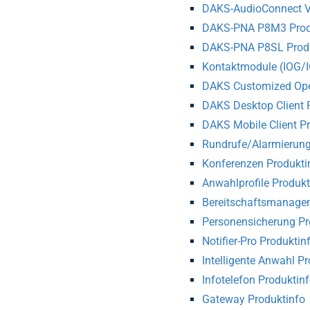
DAKS-AudioConnect V2
DAKS-PNA P8M3 Prod
DAKS-PNA P8SL Produ
Kontaktmodule (IOG/I
DAKS Customized Ope
DAKS Desktop Client 
DAKS Mobile Client P
Rundrufe/Alarmierung
Konferenzen Produkti
Anwahlprofile Produkt
Bereitschaftsmanage
Personensicherung Pr
Notifier-Pro Produktin
Intelligente Anwahl P
Infotelefon Produktin
Gateway Produktinfo