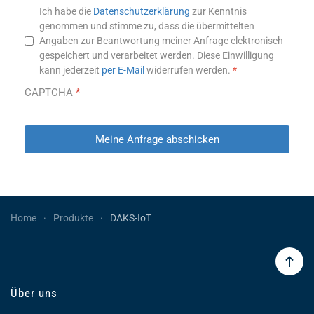
Datenschutzhinweis
*
Ich habe die
Datenschutzerklärung
zur Kenntnis
genommen und stimme zu, dass die übermittelten
Angaben zur Beantwortung meiner Anfrage elektronisch
gespeichert und verarbeitet werden. Diese Einwilligung
kann jederzeit
per E-Mail
widerrufen werden.
*
CAPTCHA
*
Meine Anfrage abschicken
Home
Produkte
DAKS-IoT
Über uns