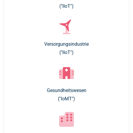
("IIoT")
Versorgungsindustrie
("IIoT")
Gesundheitswesen
("IoMT")