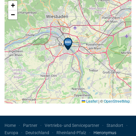
+
−
Leaflet
|
©
OpenStreetMap
Home
Partner
Vertriebs- und Servicepartner
Standort
Europa
Deutschland
Rheinland-Pfalz
Hieronymus