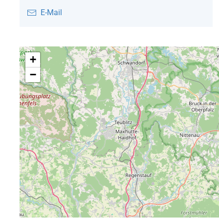
E-Mail
+
−