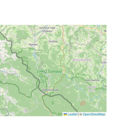
Leaflet
|
©
OpenStreetMap