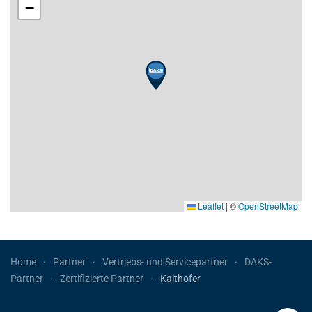
−
Leaflet
|
©
OpenStreetMap
Home
Partner
Vertriebs- und Servicepartner
DAKS-
Partner
Zertifizierte Partner
Kalthöfer