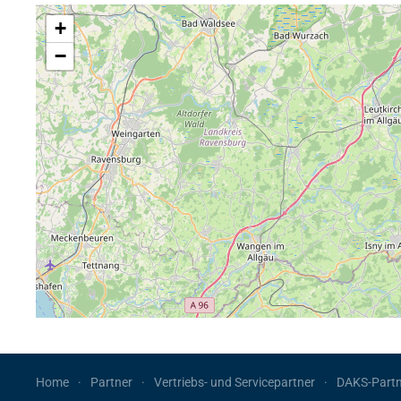
+
−
Home
Partner
Vertriebs- und Servicepartner
DAKS-Partn