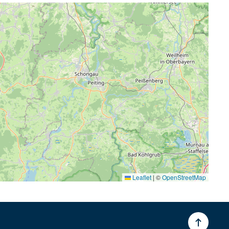
Leaflet
|
©
OpenStreetMap