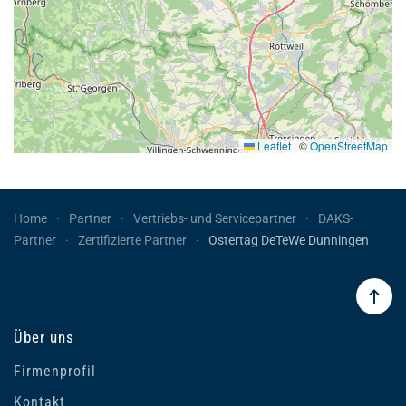
Leaflet
|
©
OpenStreetMap
Home
Partner
Vertriebs- und Servicepartner
DAKS-
Partner
Zertifizierte Partner
Ostertag DeTeWe Dunningen
Über uns
Firmenprofil
Kontakt