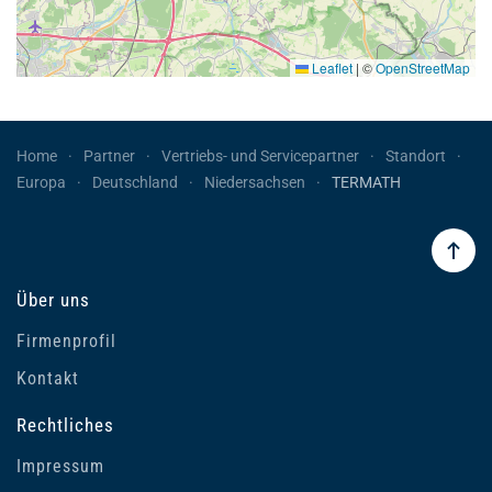
Leaflet
|
©
OpenStreetMap
Home
Partner
Vertriebs- und Servicepartner
Standort
Europa
Deutschland
Niedersachsen
TERMATH
Über uns
Firmenprofil
Kontakt
Rechtliches
Impressum