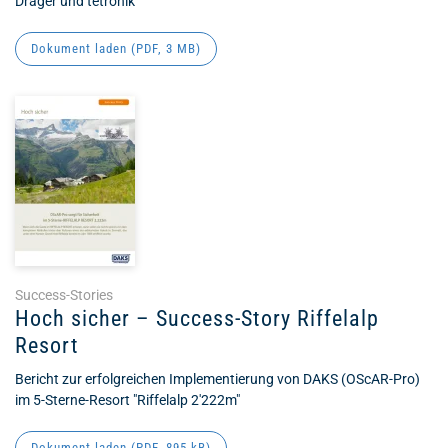
Dräger und tetronik
Dokument laden (
PDF
, 3 MB)
Success-Stories
Hoch sicher – Success-Story Riffelalp
Resort
Bericht zur erfolgreichen Implementierung von DAKS (OScAR-Pro)
im 5-Sterne-Resort "Riffelalp 2'222m"
Dokument laden (
PDF
, 895 kB)