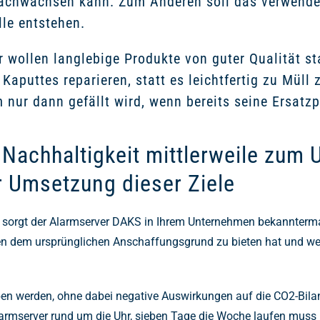
achwachsen kann. Zum Anderen soll das verwendet
le entstehen.
r wollen langlebige Produkte von guter Qualität s
aputtes reparieren, statt es leichtfertig zu Müll 
 nur dann gefällt wird, wenn bereits seine Ersatzp
 Nachhaltigkeit mittlerweile zum
r Umsetzung dieser Ziele
rgt der Alarmserver DAKS in Ihrem Unternehmen bekanntermaßen
n dem ursprünglichen Anschaffungsgrund zu bieten hat und welc
n werden, ohne dabei negative Auswirkungen auf die CO2-Bila
larmserver rund um die Uhr, sieben Tage die Woche laufen mus