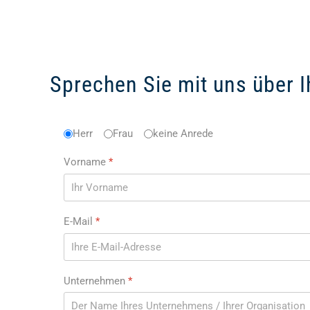
Sprechen Sie mit uns über 
Anrede
Herr
Frau
*
keine Anrede
Vorname
*
E-Mail
*
Unternehmen
*