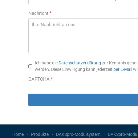
Nachricht
*
Datenschutzhinweis
*
Ich habe die
Datenschutzerklärung
zur Kenntnis genom
werden. Diese Einwilligung kann jederzeit
per E-Mail
wi
CAPTCHA
*
Home
Produkte
DAKSpro-Modulsystem
DAKSpro-Modu