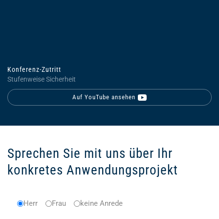
Konferenz-Zutritt
Stufenweise Sicherheit
Auf YouTube ansehen
Sprechen Sie mit uns über Ihr
konkretes Anwendungsprojekt
Anrede
Herr
Frau
*
keine Anrede